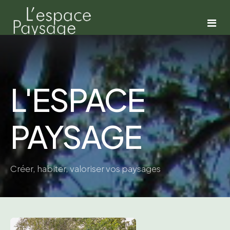
À PROPOS
PROJETS
L'ESPACE
Jefo
SERVICES
PAYSAGE
L'Héritage
CONTACT
CPE coeur de l'île
Urbain
Créer, habiter, valoriser vos paysages
Le jardin des murmures
Modernité
Ange-Gardien